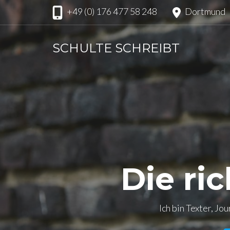
Zum
+49 (0) 176 477 58 248
Dortmund
Inhalt
springen
SCHULTE SCHREIBT
(Enter
drücken)
Die ri
Ich bin Texter, Jo