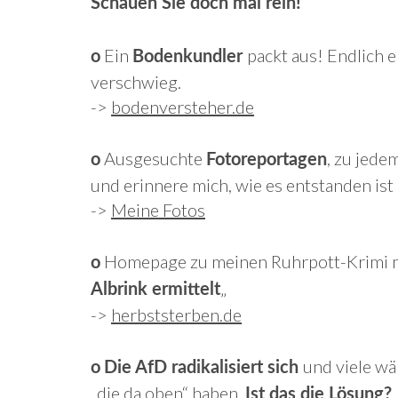
Schauen Sie doch mal rein!
Ein
packt aus! Endlich e
o
Bodenkundler
verschwieg.
->
bodenversteher.de
Ausgesuchte
, zu jede
o
Fotoreportagen
und erinnere mich, wie es entstanden ist
->
Meine Fotos
Homepage zu meinen Ruhrpott-Krimi m
o
„
Albrink ermittelt
->
herbststerben.de
und viele wä
o
Die AfD radikalisiert sich
„die da oben“ haben.
Ist das die Lösung?